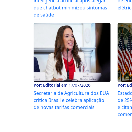
inteligência artificial após alegar
de ene
que chatbot minimizou sintomas
elétri
de saúde
Por: Editorial
em 17/07/2026
Por: Ed
Secretaria de Agricultura dos EUA
Estado
critica Brasil e celebra aplicação
de 25%
de novas tarifas comerciais
e cita
comer