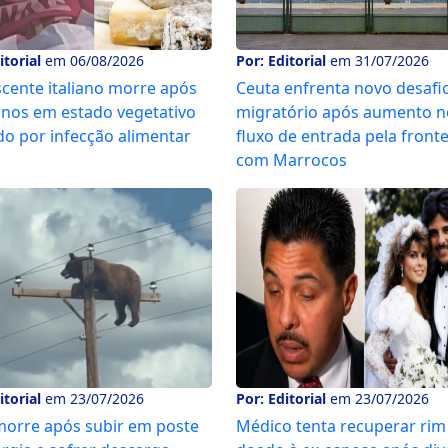
itorial
em 06/08/2026
Por: Editorial
em 31/07/2026
cente italiano morre após
Ceuta enfrenta novo desafi
nos em estado vegetativo
migratório após aumento n
o por infecção alimentar
fluxo de entrada pela fronte
com Marrocos
itorial
em 23/07/2026
Por: Editorial
em 23/07/2026
morre após subir em poste
Médico tenta recuperar rim