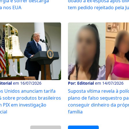
rgia e sofrer descarga
doado à ex-esposa após div
ca nos EUA
tem pedido rejeitado pela Ju
itorial
em 16/07/2026
Por: Editorial
em 14/07/2026
s Unidos anunciam tarifa
Suposta vítima revela à polí
 sobre produtos brasileiros
plano de falso sequestro pa
m PIX em investigação
conseguir dinheiro da próp
cial
família