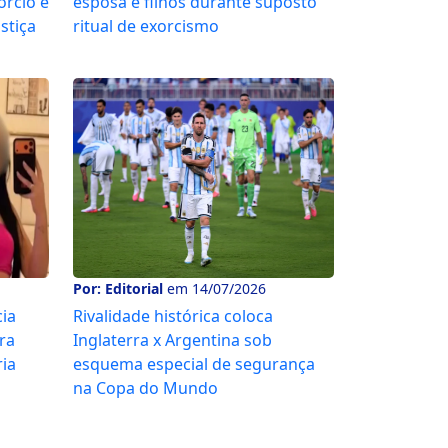
órcio e
esposa e filhos durante suposto
stiça
ritual de exorcismo
Por: Editorial
em 14/07/2026
cia
Rivalidade histórica coloca
ra
Inglaterra x Argentina sob
ria
esquema especial de segurança
na Copa do Mundo