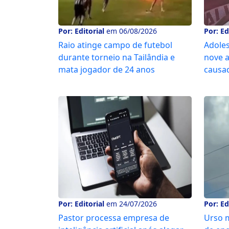
Por: Editorial
em 06/08/2026
Por: Ed
Raio atinge campo de futebol
Adoles
durante torneio na Tailândia e
nove a
mata jogador de 24 anos
causad
Por: Editorial
em 24/07/2026
Por: Ed
Pastor processa empresa de
Urso 