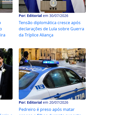
Por: Editorial
em 30/07/2026
o
Tensão diplomática cresce após
o
declarações de Lula sobre Guerra
ira
da Tríplice Aliança
Por: Editorial
em 20/07/2026
Pedreiro é preso após matar