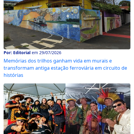
Por: Editorial
em 29/07/2026
Memórias dos trilhos ganham vida em murais e
transformam antiga estação ferroviária em circuito de
histórias