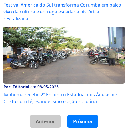
Festival América do Sul transforma Corumbá em palco
vivo da cultura e entrega escadaria histórica
revitalizada
Por: Editorial
em 08/05/2026
Ivinhema recebe 2º Encontro Estadual dos Águias de
Cristo com fé, evangelismo e ação solidária
Anterior
Próxima