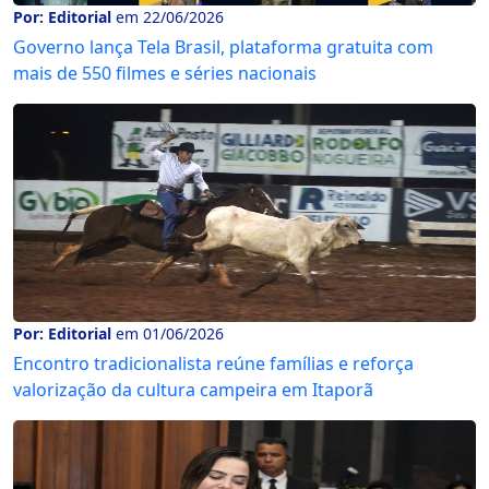
Por: Editorial
em 22/06/2026
Governo lança Tela Brasil, plataforma gratuita com
mais de 550 filmes e séries nacionais
Por: Editorial
em 01/06/2026
Encontro tradicionalista reúne famílias e reforça
valorização da cultura campeira em Itaporã