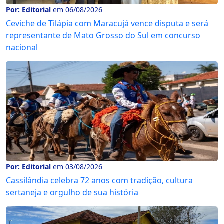
Por: Editorial
em 06/08/2026
Ceviche de Tilápia com Maracujá vence disputa e será
representante de Mato Grosso do Sul em concurso
nacional
Por: Editorial
em 03/08/2026
Cassilândia celebra 72 anos com tradição, cultura
sertaneja e orgulho de sua história