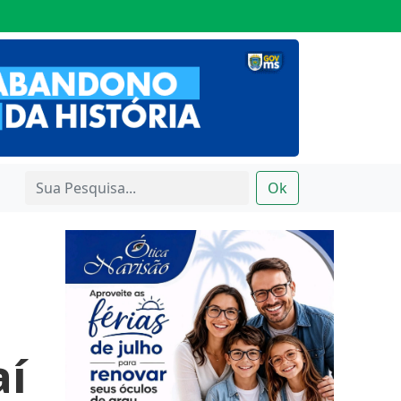
Ok
aí