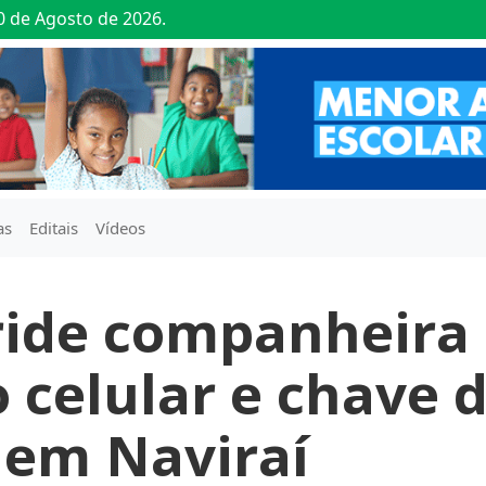
0 de Agosto de 2026.
as
Editais
Vídeos
ride companheira
 celular e chave 
 em Naviraí