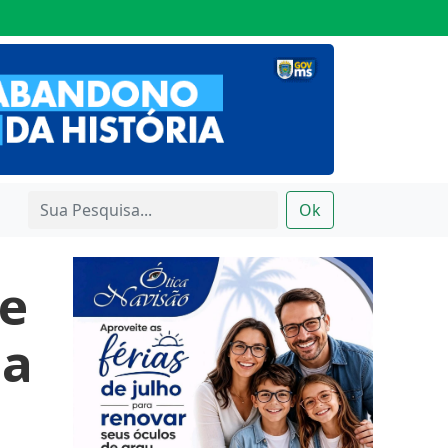
Ok
 e
da