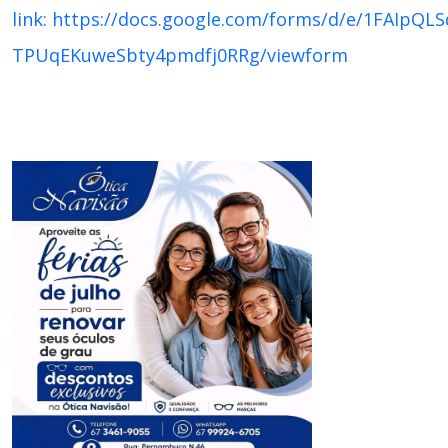
link: https://docs.google.com/forms/d/e/1FAIpQ
TPUqEKuweSbty4pmdfj0RRg/viewform