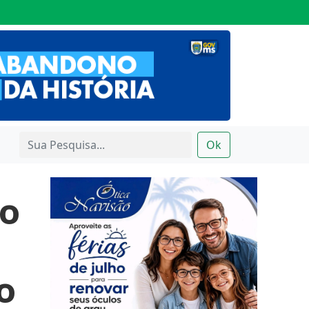
Ok
ão
o